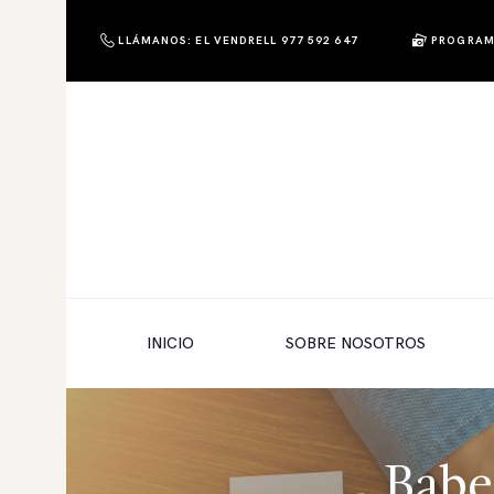
LLÁMANOS: EL VENDRELL 977 592 647
PROGRAM
PHOTO & SHOP
Photo & Shop
INICIO
SOBRE NOSOTROS
SERVICIOS A EMPRESAS
NUESTRA EDITORIAL EM EDITA
TIENDA ONLINE
INICIO
SOBRE NOSOTROS
HABLAMOS?
Babe