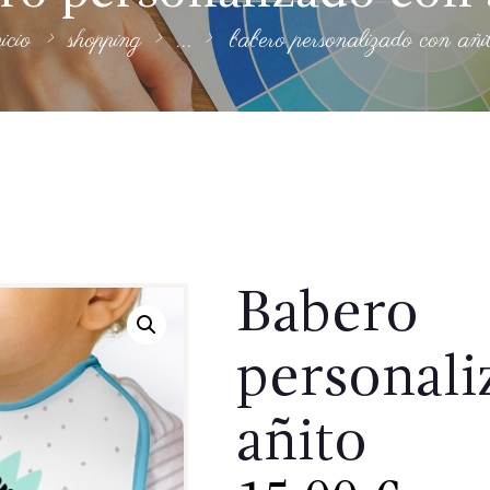
nicio
shopping
...
babero personalizado con añi
Babero
personali
añito