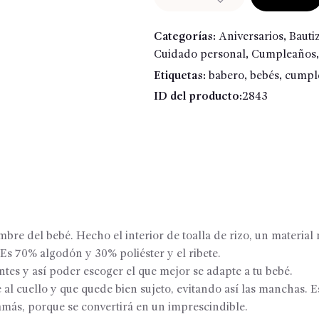
personalizado
con
Categorías:
Aniversarios
,
Bauti
añito
Cuidado personal
,
Cumpleaños
cantidad
Etiquetas:
babero
,
bebés
,
cumpl
ID del producto:
2843
re del bebé. Hecho el interior de toalla de rizo, un material 
Es 70% algodón y 30% poliéster y el ribete.
tes y así poder escoger el que mejor se adapte a tu bebé.
l cuello y que quede bien sujeto, evitando así las manchas. 
más, porque se convertirá en un imprescindible.