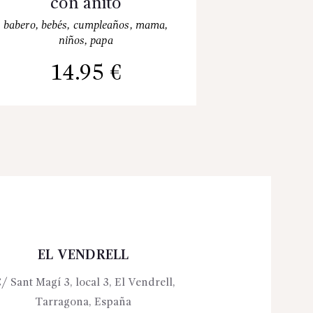
con añito
babero
,
bebés
,
cumpleaños
,
mama
,
niños
,
papa
14.95
€
EL VENDRELL
/ Sant Magí 3, local 3, El Vendrell,
Tarragona, España