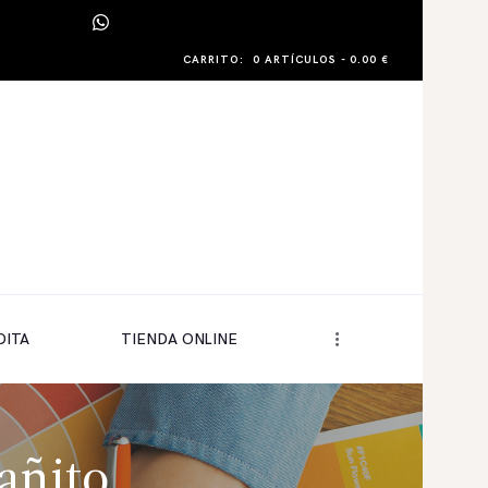
CARRITO:
0 ARTÍCULOS
-
0.00 €
DITA
TIENDA ONLINE
añito