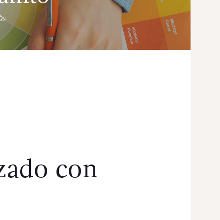
to
zado con