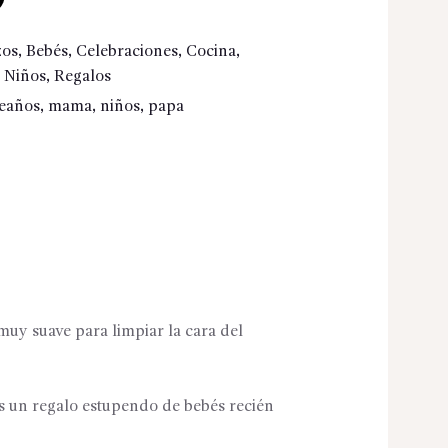
zos
,
Bebés
,
Celebraciones
,
Cocina
,
,
Niños
,
Regalos
eaños
,
mama
,
niños
,
papa
muy suave para limpiar la cara del
Es un regalo estupendo de bebés recién