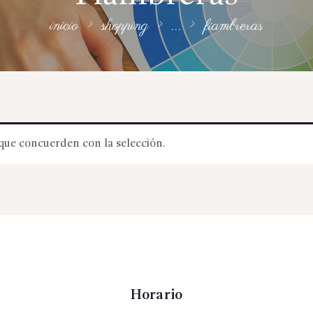
inicio
shopping
...
fiambreras
que concuerden con la selección.
Horario