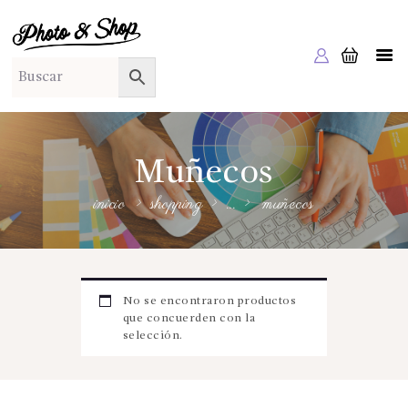
PHOTO & SHOP
Photo & Shop
INICIO
SOBRE NOSOTROS
SERVICIOS A EMPRESAS
Muñecos
NUESTRA EDITORIAL EM EDITA
inicio
shopping
...
muñecos
TIENDA ONLINE
HABLAMOS?
No se encontraron productos
que concuerden con la
selección.