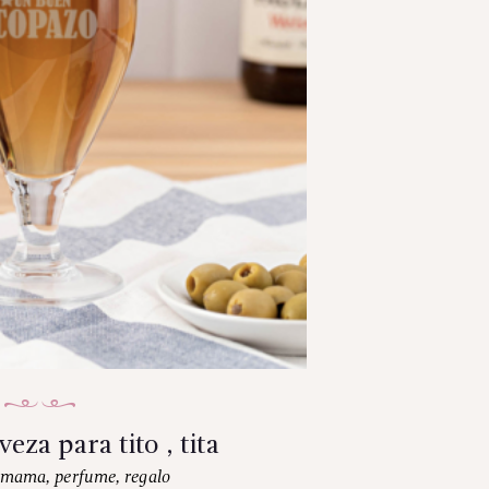
eza para tito , tita
mama
,
perfume
,
regalo