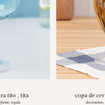
 tito , tita
copa de cerv
rfume
,
regalo
decoracion
,