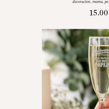
decoracion
,
mama
,
pe
15.0