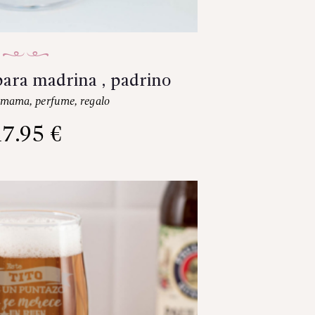
para madrina , padrino
mama
,
perfume
,
regalo
17.95
€