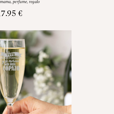
mama
,
perfume
,
regalo
17.95
€