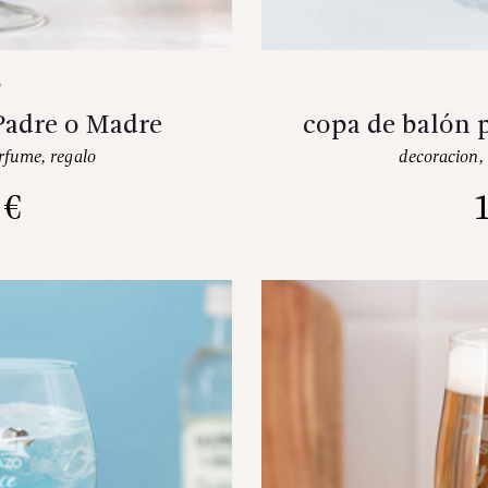
Padre o Madre
copa de balón 
rfume
,
regalo
decoracion
,
5
€