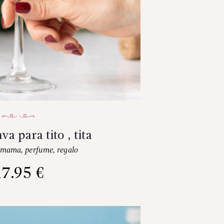
va para tito , tita
mama
,
perfume
,
regalo
17.95
€