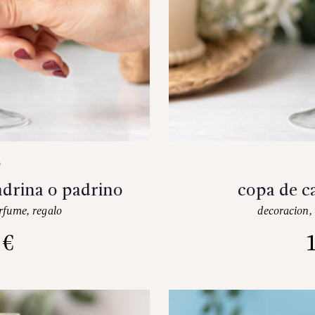
drina o padrino
copa de ca
rfume
,
regalo
decoracion
,
5
€