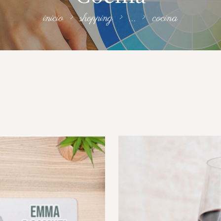
inicio
shopping
...
cocina