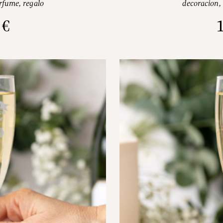
rfume
,
regalo
decoracion
,
0
€