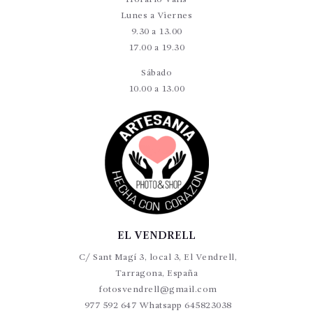
Lunes a Viernes
9.30 a 13.00
17.00 a 19.30
Sábado
10.00 a 13.00
EL VENDRELL
C/ Sant Magí 3, local 3, El Vendrell,
Tarragona, España
fotosvendrell@gmail.com
977 592 647 Whatsapp 645823038