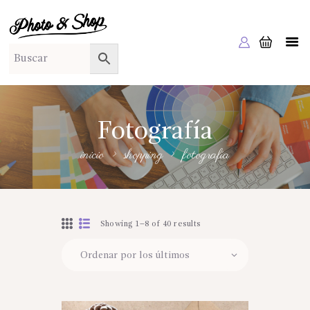
PHOTO & SHOP
Photo & Shop
INICIO
SOBRE NOSOTROS
SERVICIOS A EMPRESAS
Fotografía
NUESTRA EDITORIAL EM EDITA
inicio
shopping
fotografía
TIENDA ONLINE
HABLAMOS?
Showing 1–8 of 40 results