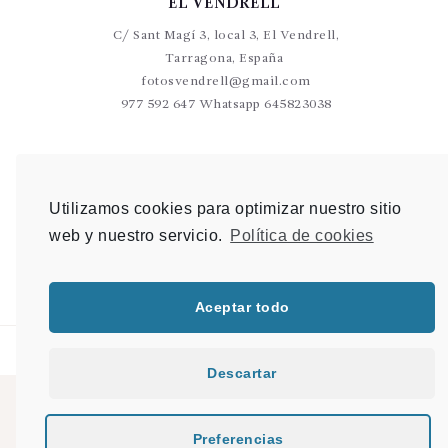
EL VENDRELL
C/ Sant Magí 3, local 3, El Vendrell,
Tarragona, España
fotosvendrell@gmail.com
977 592 647 Whatsapp 645823038
VALLS
C/Germans Sant Gabriel 20-22 L9 Valls
Utilizamos cookies para optimizar nuestro sitio
photovalls@gmail.com
web y nuestro servicio.
Política de cookies
977 600 904 Whatsapp 648 907 489
Aceptar todo
Descartar
© 2021 PHOTO & SHOP |
Mapa del sitio
|
Desarrollo Web en Tarragona
|
Preferencias