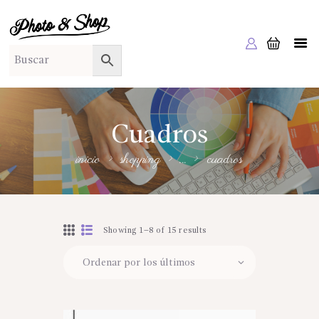
PHOTO & SHOP
Photo & Shop
INICIO
SOBRE NOSOTROS
SERVICIOS A EMPRESAS
Cuadros
NUESTRA EDITORIAL EM EDITA
inicio
shopping
...
cuadros
TIENDA ONLINE
HABLAMOS?
Showing 1–8 of 15 results