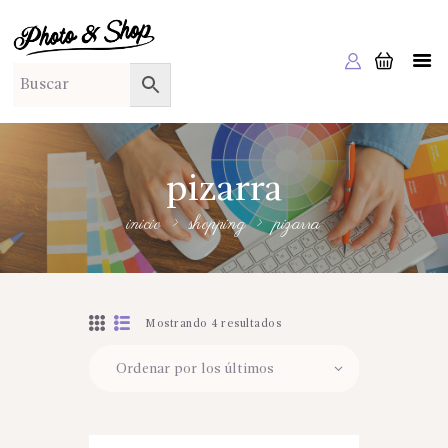
PHOTO & SHOP
Photo & Shop
INICIO
SOBRE NOSOTROS
SERVICIOS A EMPRESAS
pizarra
NUESTRA EDITORIAL EM EDITA
inicio
shopping
pizarra
TIENDA ONLINE
HABLAMOS?
Mostrando 4 resultados