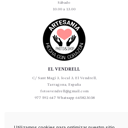
Sábado
10.00 a 13.00
EL VENDRELL
C/ Sant Magí 3, local 3, El Vendrell,
Tarragona, España
fotosvendrell@gmail.com
977 592 647 Whatsapp 645823038
VALLS
C/Germans Sant Gabriel 20-22 L9 Valls
Utilizamos cookies para optimizar nuestro sitio