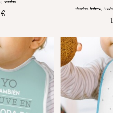
a
,
regalos
abuelos
,
babero
,
bebés
0
€