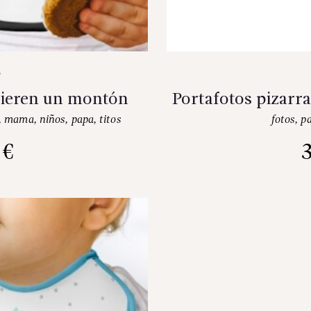
uieren un montón
Portafotos pizarra
,
mama
,
niños
,
papa
,
titos
fotos
,
p
5
€