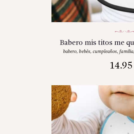
Babero mis titos me q
babero
,
bebés
,
cumpleaños
,
familia
14.9