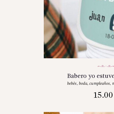
Babero yo estuve
bebés
,
boda
,
cumpleaños
,
15.0