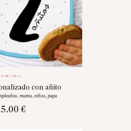
onalizado con añito
mpleaños
,
mama
,
niños
,
papa
15.00
€