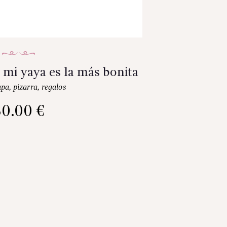
 mi yaya es la más bonita
apa
,
pizarra
,
regalos
30.00
€