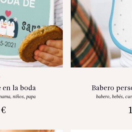
 en la boda
Babero pers
mama
,
niños
,
papa
babero
,
bebés
,
cu
0
€