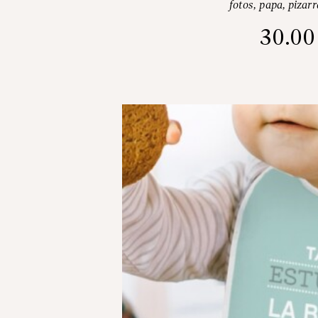
fotos
,
papa
,
pizarr
30.0