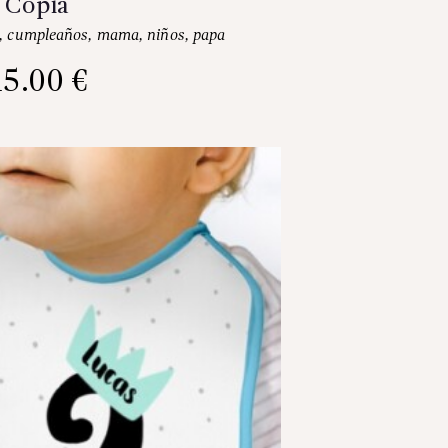
Copia
,
cumpleaños
,
mama
,
niños
,
papa
15.00
€