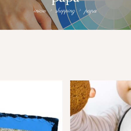
inicio
shopping
papa