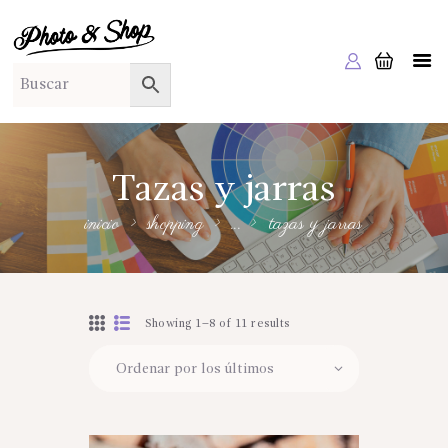
PHOTO & SHOP
Photo & Shop
INICIO
SOBRE NOSOTROS
SERVICIOS A EMPRESAS
Tazas y jarras
NUESTRA EDITORIAL EM EDITA
inicio
shopping
...
tazas y jarras
TIENDA ONLINE
HABLAMOS?
Showing 1–8 of 11 results