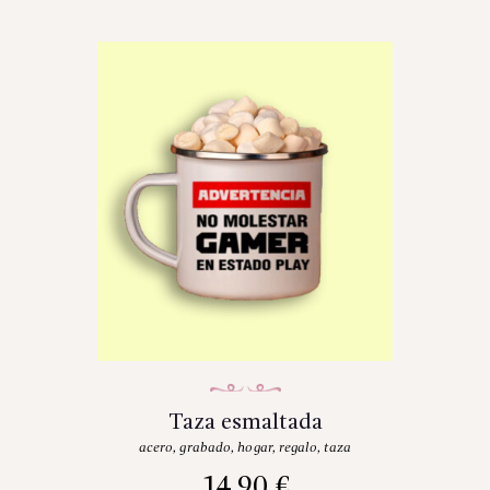
Taza esmaltada
acero
,
grabado
,
hogar
,
regalo
,
taza
14.90
€