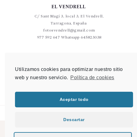
EL VENDRELL
C/ Sant Magí 3, local 3, El Vendrell,
Tarragona, España
fotosvendrell@gmail.com
977 592 647 Whatsapp 645823038
VALLS
C/Germans Sant Gabriel 20-22 L9 Valls
Utilizamos cookies para optimizar nuestro sitio
photovalls@gmail.com
web y nuestro servicio.
Política de cookies
977 600 904 Whatsapp 648 907 489
Aceptar todo
Descartar
© 2021 PHOTO & SHOP |
Mapa del sitio
|
Desarrollo Web en Tarragona
|