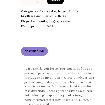
AÑADIR
personalizado
cantidad
Categorías:
Fotoregalos
,
Juegos
,
Niños
,
Regalos
,
Tazas y jarras
,
Viajeros
Etiquetas:
familia
,
juegos
,
regalos
ID del producto:
2498
DESCRIPCIÓN
¡Un
parchís con fotos
! Por muchos años que
pasen, el parchís siempre será el rey de todos
los juegos de mesa. Una vez que empiezas una
partida, ¡no puedes parar hasta terminar! Y si
además, es un parchís personalizado, mucho
más divertido. Puedes personalizar cada “casa”
del tablero, para que cada jugador tenga su
zona totalmente personalizada, con su foto o
imagen preferida.