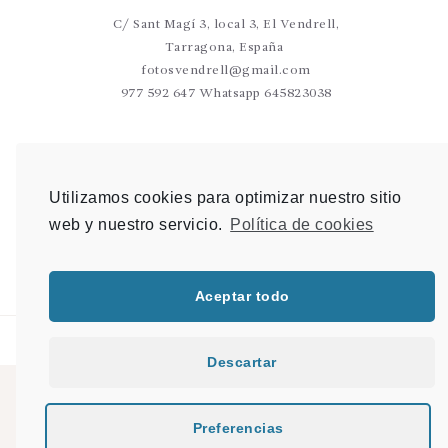
C/ Sant Magí 3, local 3, El Vendrell,
Tarragona, España
fotosvendrell@gmail.com
977 592 647 Whatsapp 645823038
VALLS
C/Germans Sant Gabriel 20-22 L9 Valls
Utilizamos cookies para optimizar nuestro sitio
photovalls@gmail.com
web y nuestro servicio.
Política de cookies
977 600 904 Whatsapp 648 907 489
Aceptar todo
Descartar
© 2021 PHOTO & SHOP |
Mapa del sitio
|
Desarrollo Web en Tarragona
|
Preferencias