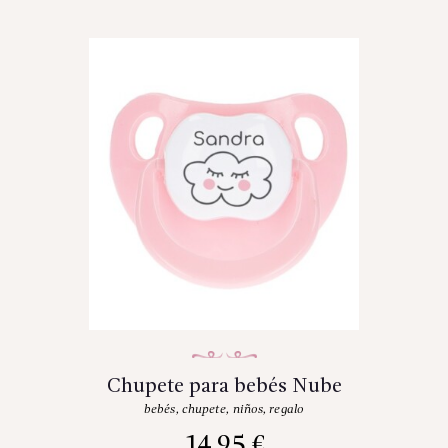
Chupete para bebés Nube
bebés
,
chupete
,
niños
,
regalo
14.95
€