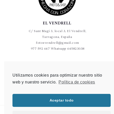
EL VENDRELL
C/ Sant Magí 3, local 3, El Vendrell,
Tarragona, España
fotosvendrell@gmail.com
977 592 647 Whatsapp 645823038
VALLS
C/Germans Sant Gabriel 20-22 L9 Valls
Utilizamos cookies para optimizar nuestro sitio
photovalls@gmail.com
web y nuestro servicio.
Política de cookies
977 600 904 Whatsapp 648 907 489
Aceptar todo