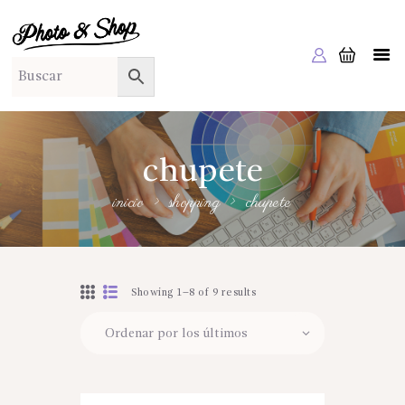
PHOTO & SHOP
Photo & Shop
INICIO
SOBRE NOSOTROS
SERVICIOS A EMPRESAS
chupete
NUESTRA EDITORIAL EM EDITA
inicio
shopping
chupete
TIENDA ONLINE
HABLAMOS?
Showing 1–8 of 9 results