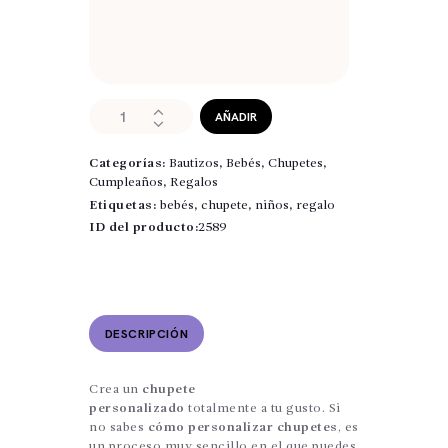
Chupete
AÑADIR
para
bebés
Categorías:
Bautizos
,
Bebés
,
Chupetes
,
Gatita
Cumpleaños
,
Regalos
cantidad
Etiquetas:
bebés
,
chupete
,
niños
,
regalo
ID del producto:
2589
DESCRIPCIÓN
Crea un
chupete
personalizado
totalmente a tu gusto. Si
no sabes
cómo personalizar chupetes
, es
un proceso muy sencillo en el que puedes