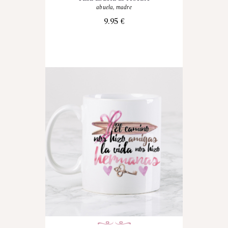
abuela
,
madre
9.95
€