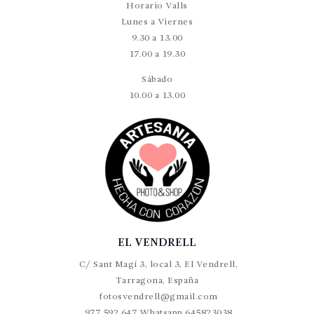
Horario Valls
Lunes a Viernes
9.30 a 13.00
17.00 a 19.30
Sábado
10.00 a 13.00
EL VENDRELL
C/ Sant Magí 3, local 3, El Vendrell,
Tarragona, España
fotosvendrell@gmail.com
977 592 647 Whatsapp 645823038