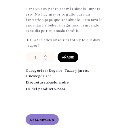
Taza yo soy padre además abuelo, supera
eso! No hay mayor orgullo para un
fantástico papá que ser abuelo. Esta taza le
encantará y beberá orgulloso brindando
cada día por su amada familia.
¡IDEA! Puedes añadir tu foto y te quedará…
¡¡super!!
Taza
AÑADIR
soy
Padre
Categorías:
Regalos
,
Tazas y jarras
,
y
Uncategorized
además
abuelo
Etiquetas:
abuelo
,
padre
cantidad
ID del producto:
2334
DESCRIPCIÓN