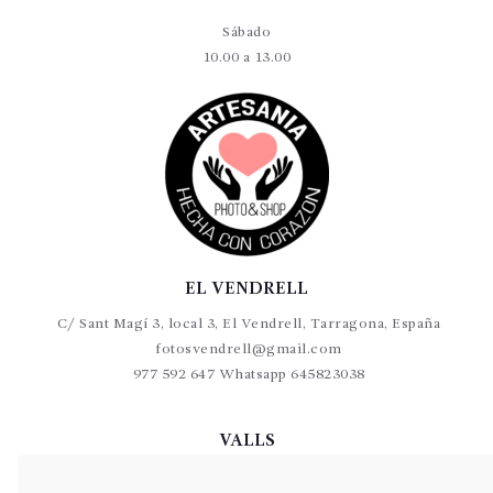
Sábado
10.00 a 13.00
EL VENDRELL
C/ Sant Magí 3, local 3, El Vendrell, Tarragona, España
fotosvendrell@gmail.com
977 592 647 Whatsapp 645823038
VALLS
C/Germans Sant Gabriel 20-22 L9 Valls