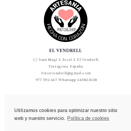
EL VENDRELL
C/ Sant Magí 3, local 3, El Vendrell,
Tarragona, España
fotosvendrell@gmail.com
977 592 647 Whatsapp 645823038
VALLS
C/Germans Sant Gabriel 20-22 L9 Valls
Utilizamos cookies para optimizar nuestro sitio
photovalls@gmail.com
web y nuestro servicio.
Política de cookies
977 600 904 Whatsapp 648 907 489