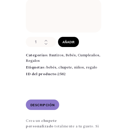
Chupete
AÑADIR
para
bebés
Categorías:
Bautizos
,
Bebés
,
Cumpleaños
,
Unicorn
Regalos
Princess
cantidad
Etiquetas:
bebés
,
chupete
,
niños
,
regalo
ID del producto:
2582
DESCRIPCIÓN
Crea un
chupete
personalizado
totalmente a tu gusto. Si