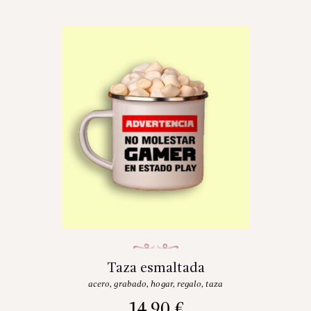
Taza esmaltada
acero
,
grabado
,
hogar
,
regalo
,
taza
14.90
€