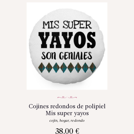
Cojines redondos de polipiel
Mis super yayos
cojin
,
hogar
,
redondo
38.00
€