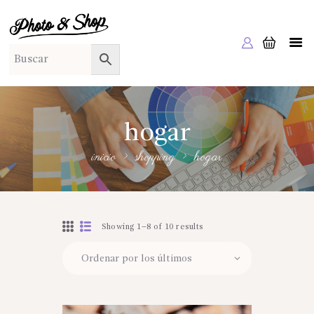
PHOTO & SHOP
Photo & Shop
INICIO
SOBRE NOSOTROS
SERVICIOS A EMPRESAS
hogar
NUESTRA EDITORIAL EM EDITA
inicio
shopping
hogar
TIENDA ONLINE
HABLAMOS?
Showing 1–8 of 10 results