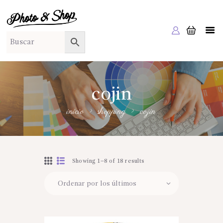
PHOTO & SHOP
Photo & Shop
INICIO
SOBRE NOSOTROS
SERVICIOS A EMPRESAS
cojin
NUESTRA EDITORIAL EM EDITA
inicio
shopping
cojin
TIENDA ONLINE
HABLAMOS?
Showing 1–8 of 18 results