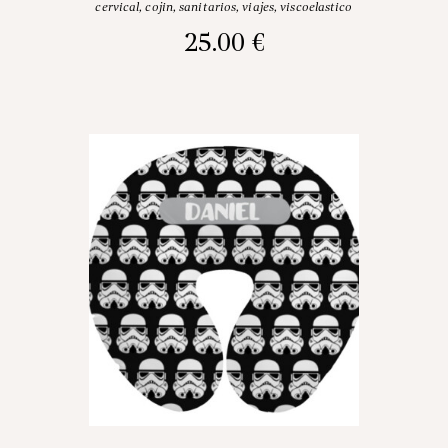
cervical
,
cojin
,
sanitarios
,
viajes
,
viscoelastico
25.00
€