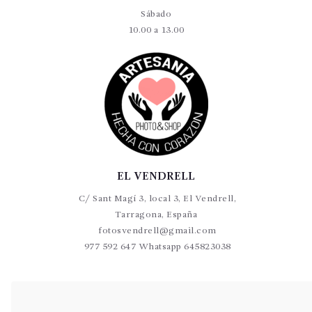
Sábado
10.00 a 13.00
EL VENDRELL
C/ Sant Magí 3, local 3, El Vendrell,
Tarragona, España
fotosvendrell@gmail.com
977 592 647 Whatsapp 645823038
VALLS
C/Germans Sant Gabriel 20-22 L9 Valls