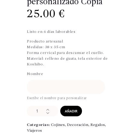
personalizado Copia
25.00
€
Listo en 6 días laborables
Producto artesanal
Medidas: 38 x 35 cm
Forma cervical para descansar el cuello.
Material: relleno de guata, tela exterior de
Koshibo.
Nombre
Escribe el nombre para personalizar
Cojín
AÑADIR
cervical
con
Categorías:
Cojines
,
Decoración
,
Regalos
,
bulldogs
Viajeros
personalizado