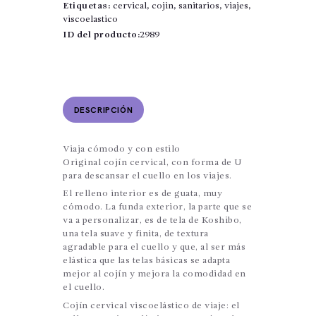
Copia
Etiquetas:
cervical
,
cojin
,
sanitarios
,
viajes
,
cantidad
viscoelastico
ID del producto:
2989
DESCRIPCIÓN
Viaja cómodo y con estilo
Original cojín cervical, con forma de U
para descansar el cuello en los viajes.
El relleno interior es de guata, muy
cómodo. La funda exterior, la parte que se
va a personalizar, es de tela de Koshibo,
una tela suave y finita, de textura
agradable para el cuello y que, al ser más
elástica que las telas básicas se adapta
mejor al cojín y mejora la comodidad en
el cuello.
Cojín cervical viscoelástico de viaje: el