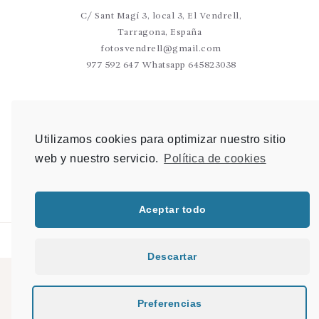
C/ Sant Magí 3, local 3, El Vendrell,
Tarragona, España
fotosvendrell@gmail.com
977 592 647 Whatsapp 645823038
VALLS
C/Germans Sant Gabriel 20-22 L9 Valls
Utilizamos cookies para optimizar nuestro sitio
photovalls@gmail.com
web y nuestro servicio.
Política de cookies
977 600 904 Whatsapp 648 907 489
Aceptar todo
Descartar
© 2021 PHOTO & SHOP |
Mapa del sitio
|
Desarrollo Web en Tarragona
|
Preferencias