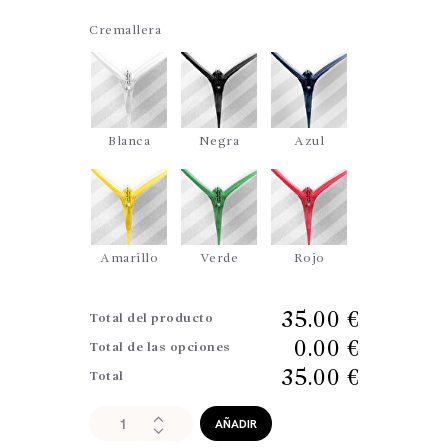
Cremallera
Blanca
Negra
Azul
Amarillo
Verde
Rojo
35.00 €
Total del producto
0.00 €
Total de las opciones
35.00 €
Total
Cojines
AÑADIR
corazón