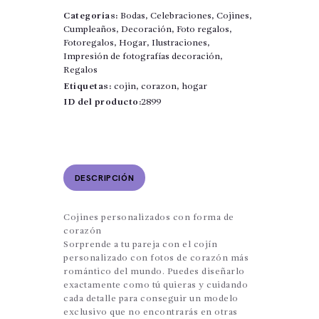
amiga
Categorías:
Bodas
,
Celebraciones
,
Cojines
,
loca
Cumpleaños
,
Decoración
,
Foto regalos
,
cantidad
Fotoregalos
,
Hogar
,
Ilustraciones
,
Impresión de fotografías decoración
,
Regalos
Etiquetas:
cojin
,
corazon
,
hogar
ID del producto:
2899
DESCRIPCIÓN
Cojines personalizados con forma de
corazón
Sorprende a tu pareja con el cojín
personalizado con fotos de corazón más
romántico del mundo. Puedes diseñarlo
exactamente como tú quieras y cuidando
cada detalle para conseguir un modelo
exclusivo que no encontrarás en otras