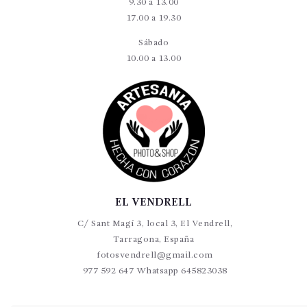
9.30 a 13.00
17.00 a 19.30
Sábado
10.00 a 13.00
EL VENDRELL
C/ Sant Magí 3, local 3, El Vendrell,
Tarragona, España
fotosvendrell@gmail.com
977 592 647 Whatsapp 645823038