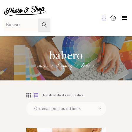
PHOTO & SHOP
Photo & Shop
INICIO
SOBRE NOSOTROS
SERVICIOS A EMPRESAS
babero
NUESTRA EDITORIAL EM EDITA
inicio
shopping
babero
TIENDA ONLINE
HABLAMOS?
Mostrando 4 resultados