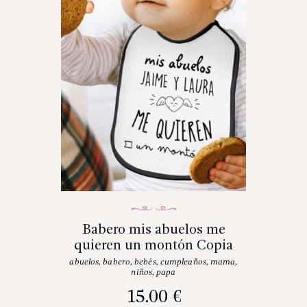
Babero mis abuelos me
quieren un montón Copia
abuelos
,
babero
,
bebés
,
cumpleaños
,
mama
,
niños
,
papa
15.00
€