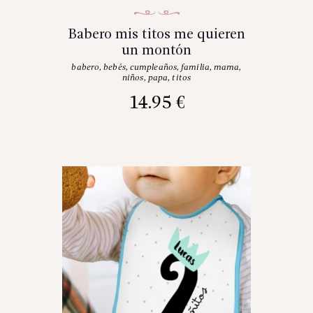
Babero mis titos me quieren
un montón
babero
,
bebés
,
cumpleaños
,
familia
,
mama
,
niños
,
papa
,
titos
14.95
€