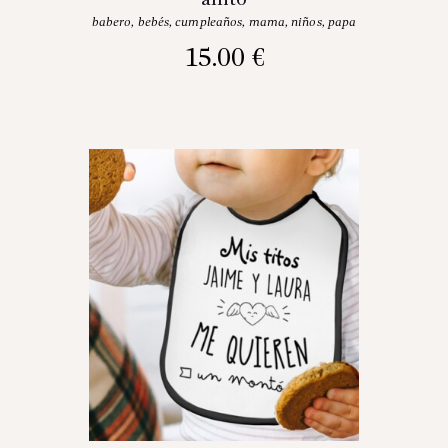
babero
,
bebés
,
cumpleaños
,
mama
,
niños
,
papa
15.00
€