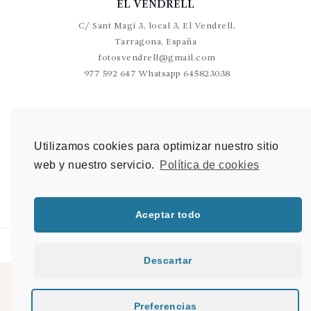
EL VENDRELL
C/ Sant Magí 3, local 3, El Vendrell,
Tarragona, España
fotosvendrell@gmail.com
977 592 647 Whatsapp 645823038
VALLS
C/Germans Sant Gabriel 20-22 L9 Valls
Utilizamos cookies para optimizar nuestro sitio
photovalls@gmail.com
web y nuestro servicio.
Política de cookies
977 600 904 Whatsapp 648 907 489
Aceptar todo
Descartar
© 2021 PHOTO & SHOP |
Mapa del sitio
|
Desarrollo Web en Tarragona
|
Preferencias