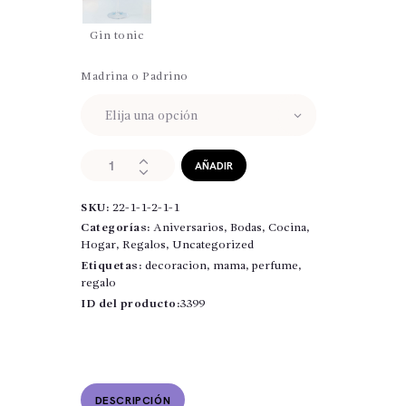
Gin tonic
Madrina o Padrino
copa
AÑADIR
de
balón
SKU:
22-1-1-2-1-1
para
madrina
Categorías:
Aniversarios
,
Bodas
,
Cocina
,
,
Hogar
,
Regalos
,
Uncategorized
padrino
Etiquetas:
decoracion
,
mama
,
perfume
,
cantidad
regalo
ID del producto:
3399
DESCRIPCIÓN