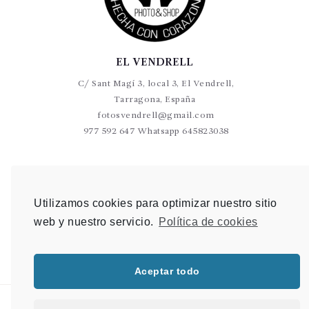
EL VENDRELL
C/ Sant Magí 3, local 3, El Vendrell,
Tarragona, España
fotosvendrell@gmail.com
977 592 647 Whatsapp 645823038
VALLS
C/Germans Sant Gabriel 20-22 L9 Valls
Utilizamos cookies para optimizar nuestro sitio
photovalls@gmail.com
web y nuestro servicio.
Política de cookies
977 600 904 Whatsapp 648 907 489
Aceptar todo