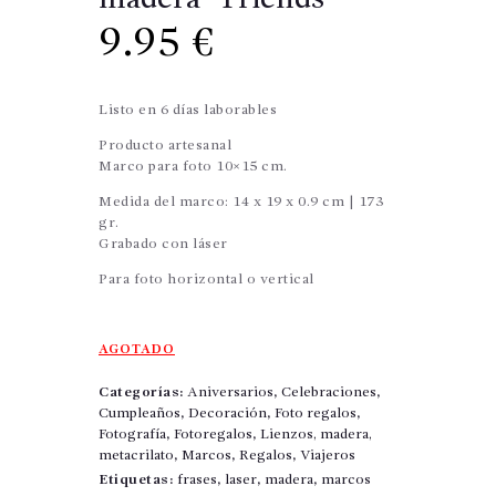
madera “Friends”
9.95
€
Listo en 6 días laborables
Producto artesanal
Marco para foto 10×15 cm.
Medida del marco: 14 x 19 x 0.9 cm | 173
gr.
Grabado con láser
Para foto horizontal o vertical
AGOTADO
Categorías:
Aniversarios
,
Celebraciones
,
Cumpleaños
,
Decoración
,
Foto regalos
,
Fotografía
,
Fotoregalos
,
Lienzos, madera,
metacrilato
,
Marcos
,
Regalos
,
Viajeros
Etiquetas:
frases
,
laser
,
madera
,
marcos