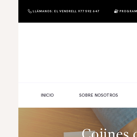
LLÁMANOS: EL VENDRELL 977 592 647
PROGRAM
PHOTO & SHOP
Photo & Shop
INICIO
SOBRE NOSOTROS
SERVICIOS A EMPRESAS
NUESTRA EDITORIAL EM EDITA
TIENDA ONLINE
INICIO
SOBRE NOSOTROS
HABLAMOS?
Cojines 