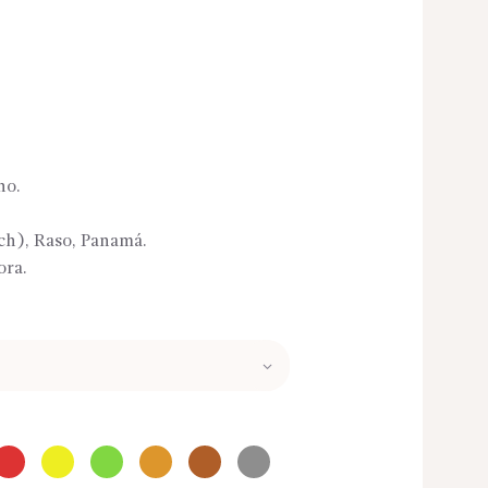
no.
etch), Raso, Panamá.
ora.