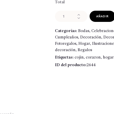
Total
Cojines
AÑADIR
corazón
padre
Categorías:
Bodas
,
Celebracion
y
Cumpleaños
,
Decoración
,
Decor
además
Fotoregalos
,
Hogar
,
Ilustracione
abuelo
decoración
,
Regalos
cantidad
Etiquetas:
cojin
,
corazon
,
hogar
ID del producto:
2644