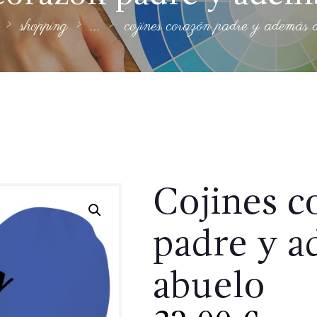
shopping
...
cojines corazón padre y además 
Cojines c
padre y 
abuelo