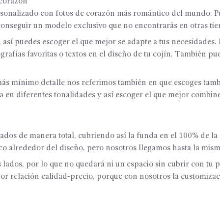
 corazón
ersonalizado con fotos de corazón más romántico del mundo. 
conseguir un modelo exclusivo que no encontrarás en otras tie
, así puedes escoger el que mejor se adapte a tus necesidades.
rafías favoritas o textos en el diseño de tu cojín. También p
s mínimo detalle nos referimos también en que escoges tambié
ra en diferentes tonalidades y así escoger el que mejor combi
dos de manera total, cubriendo así la funda en el 100% de la s
 alrededor del diseño, pero nosotros llegamos hasta la misma 
 lados, por lo que no quedará ni un espacio sin cubrir con tu p
jor relación calidad-precio, porque con nosotros la customiza