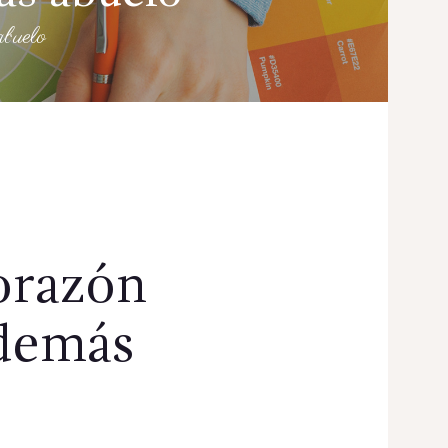
abuelo
orazón
además