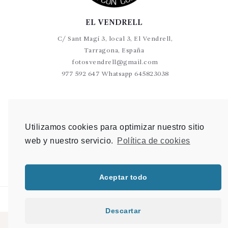
EL VENDRELL
C/ Sant Magí 3, local 3, El Vendrell,
Tarragona, España
fotosvendrell@gmail.com
977 592 647 Whatsapp 645823038
VALLS
C/Germans Sant Gabriel 20-22 L9 Valls
Utilizamos cookies para optimizar nuestro sitio
photovalls@gmail.com
web y nuestro servicio.
Política de cookies
977 600 904 Whatsapp 648 907 489
Aceptar todo
Descartar
© 2021 PHOTO & SHOP |
Mapa del sitio
|