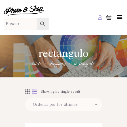
PHOTO & SHOP
Photo & Shop
INICIO
SOBRE NOSOTROS
SERVICIOS A EMPRESAS
rectangulo
NUESTRA EDITORIAL EM EDITA
inicio
shopping
rectangulo
TIENDA ONLINE
HABLAMOS?
Showingthe single result