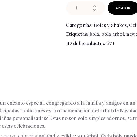
Bola
AÑADIR
árbol
con
Categorías:
Bolas y Shakes
,
Cel
foto
Etiquetas:
bola
,
bola arbol
,
navi
cantidad
ID del producto:
3571
 un encanto especial, congregando a la familia y amigos en un
cipadas tradiciones es la ornamentación del árbol de Navida
deñas personalizadas? Estas no son solo simples adornos; se 
 estas celebraciones.
un toque de originalidad y calidez a tu árbol Cada bola puede