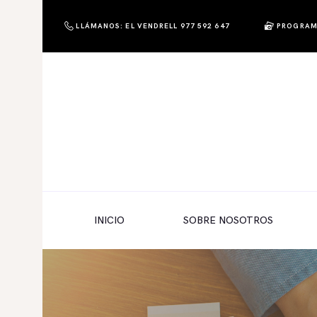
LLÁMANOS: EL VENDRELL 977 592 647
PROGRAM
PHOTO & SHOP
Photo & Shop
INICIO
SOBRE NOSOTROS
SERVICIOS A EMPRESAS
NUESTRA EDITORIAL EM EDITA
TIENDA ONLINE
INICIO
SOBRE NOSOTROS
HABLAMOS?