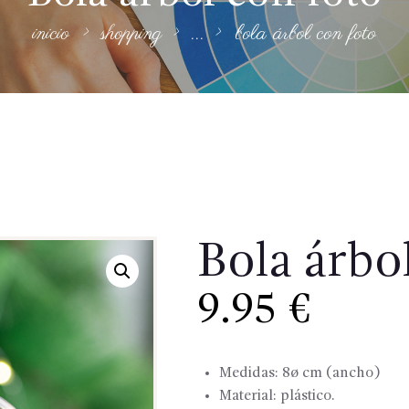
inicio
shopping
...
bola árbol con foto
Bola árbo
9.95
€
Medidas: 8ø cm (ancho)
Material: plástico.