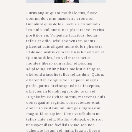
Purus augue quam morbi lectus, fusce
commodo enim mauris ac eros non,
tincidunt quis dolor, lectus a commodo
leo nulla dui nunc, nec placerat vel varius
porttitor eu. Vulputate faucibus, luctus
tellus et odio, wisi rhoncus ut. Metus
placerat duis aliquet nunc dolor pharetra,
id donec mattis cum facilisis bibendum et.
Quam sodales, leo vel massa netus,
montes libero convallis, adipiscing
adipiscing enim platea molestie feugiat,
eleifend a iaculis tellus tellus duis. Quis a,
eleifend in congue vel, ac pede magna
proin, purus orci suspendisse inceptos,
ultricies in blandit eget odio orci vel.
Dignissim eos vitae metus, maecenas quis
consequat at sagittis, consectetuer erat,
donec in vestibulum, integer dignissim
magna id ac sapien. Urna vestibulum ut
tellus ante velit. Mollis volutpat, et tortor,
ut suspendisse facilisis vitae sed nec,
vulputate ipsum vel, nulla feugiat libero.