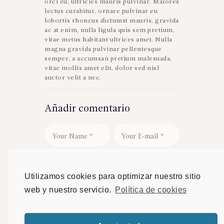
orci eu, ultricies mauris pulvinar. Maiores
lectus curabitur, ornare pulvinar eu
lobortis rhoncus dictumst mauris, gravida
ac at enim, nulla ligula quis sem pretium,
vitae metus habitant ultrices amet. Nulla
magna gravida pulvinar pellentesque
semper, a accumsan pretium malesuada,
vitae mollis amet elit, dolor sed nisl
auctor velit a nec.
Añadir comentario
Guarda mi nombre, correo
electrónico y web en este navegador para
Utilizamos cookies para optimizar nuestro sitio
la próxima vez que comente.
web y nuestro servicio.
Política de cookies