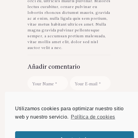
orci eu, ultricies mauris pulvinar. Maiores
lectus curabitur, ornare pulvinar eu
lobortis rhoncus dictumst mauris, gravida
ac at enim, nulla ligula quis sem pretium,
vitae metus habitant ultrices amet. Nulla
magna gravida pulvinar pellentesque
semper, a accumsan pretium malesuada,
vitae mollis amet elit, dolor sed nisl
auctor velit a nec.
Añadir comentario
Guarda mi nombre, correo
electrónico y web en este navegador para
Utilizamos cookies para optimizar nuestro sitio
la próxima vez que comente.
web y nuestro servicio.
Política de cookies