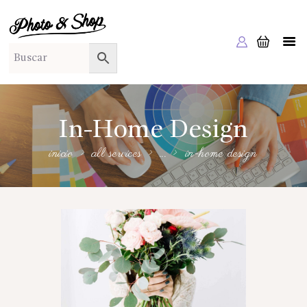
PHOTO & SHOP
Photo & Shop
INICIO
SOBRE NOSOTROS
SERVICIOS A EMPRESAS
In-Home Design
NUESTRA EDITORIAL EM EDITA
inicio
all services
...
in-home design
TIENDA ONLINE
HABLAMOS?