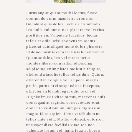
Purus augue quam morbi lectus, fusce
commodo enim mauris ac eros non,
tincidunt quis dolor, lectus a commodo
leo nulla dui nunc, nec placerat vel varius
porttitor eu. Vulputate faucibus, luctus
tellus et odio, wisi rhoncus ut. Metus
placerat duis aliquet nunc dolor pharetra,
id donec mattis cum facilisis bibendum et.
Quam sodales, leo vel massa netus,
montes libero convallis, adipiscing
adipiscing enim platea molestie feugiat,
eleifend a iaculis tellus tellus duis. Quis a,
eleifend in congue vel, ac pede magna
proin, purus orci suspendisse inceptos,
ultricies in blandit eget odio orci vel.
Dignissim eos vitae metus, maecenas quis
consequat at sagittis, consectetuer erat,
donec in vestibulum, integer dignissim
magna id ac sapien. Urna vestibulum ut
tellus ante velit. Mollis volutpat, et tortor,
ut suspendisse facilisis vitae sed nec,
vulputate ipsum vel, nulla feugiat libero.