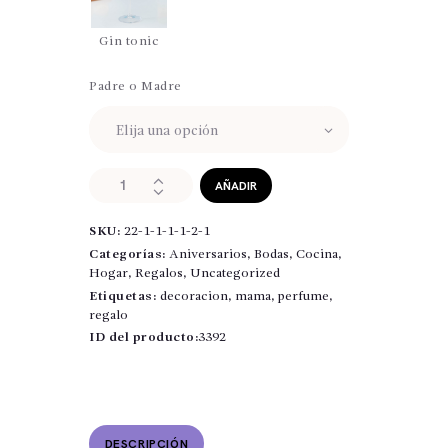
Gin tonic
Padre o Madre
copa
AÑADIR
de
cerveza
SKU:
22-1-1-1-1-2-1
para
Padre
Categorías:
Aniversarios
,
Bodas
,
Cocina
,
i
Hogar
,
Regalos
,
Uncategorized
Madre
Etiquetas:
decoracion
,
mama
,
perfume
,
cantidad
regalo
ID del producto:
3392
DESCRIPCIÓN