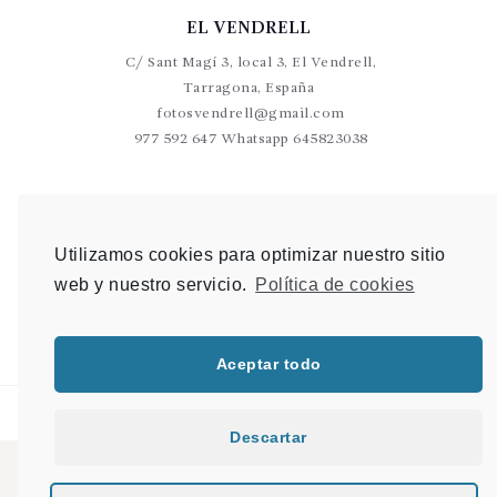
EL VENDRELL
C/ Sant Magí 3, local 3, El Vendrell,
Tarragona, España
fotosvendrell@gmail.com
977 592 647 Whatsapp 645823038
VALLS
C/Germans Sant Gabriel 20-22 L9 Valls
Utilizamos cookies para optimizar nuestro sitio
photovalls@gmail.com
web y nuestro servicio.
Política de cookies
977 600 904 Whatsapp 648 907 489
Aceptar todo
Descartar
© 2021 PHOTO & SHOP |
Mapa del sitio
|
Desarrollo Web en Tarragona
|