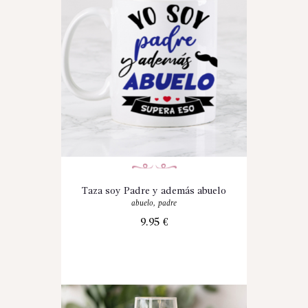
Taza soy Padre y además abuelo
abuelo
,
padre
9.95
€