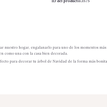
de
ID del producto:
3575
madera
cantidad
ar nuestro hogar, engalanarlo para uno de los momentos más 
ien como una con la casa bien decorada.
ecto para decorar tu árbol de Navidad de la forma más bonit