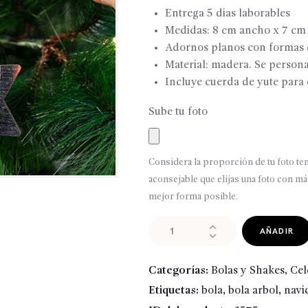
Entrega 5 dias laborables
Medidas: 8 cm ancho x 7 cm 
Adornos planos con formas d
Material: madera. Se persona
Incluye cuerda de yute para 
Sube tu foto
Considera la proporción de tu foto ten
aconsejable que elijas una foto con m
mejor forma posible.
Bola
AÑADIR
árbol
forma
Categorías:
Bolas y Shakes
,
Cel
de
Etiquetas:
bola
,
bola arbol
,
navi
estrella