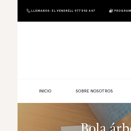
LLÁMANOS: EL VENDRELL 977 592 647
PROGRAM
PHOTO & SHOP
Photo & Shop
INICIO
SOBRE NOSOTROS
SERVICIOS A EMPRESAS
NUESTRA EDITORIAL EM EDITA
TIENDA ONLINE
INICIO
SOBRE NOSOTROS
HABLAMOS?
Bola árb