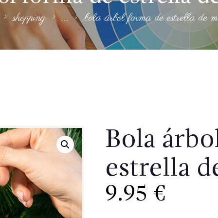
shopping
...
bola árbol forma de estrella de 
Bola árbo
estrella 
9.95
€