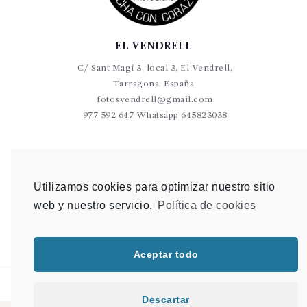
EL VENDRELL
C/ Sant Magí 3, local 3, El Vendrell,
Tarragona, España
fotosvendrell@gmail.com
977 592 647 Whatsapp 645823038
VALLS
C/Germans Sant Gabriel 20-22 L9 Valls
Utilizamos cookies para optimizar nuestro sitio
photovalls@gmail.com
web y nuestro servicio.
Política de cookies
977 600 904 Whatsapp 648 907 489
Aceptar todo
Descartar