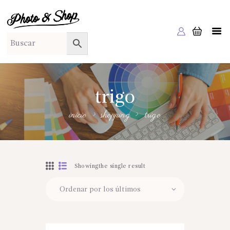
PHOTO & SHOP
Photo & Shop
INICIO
SOBRE NOSOTROS
SERVICIOS A EMPRESAS
trigo
NUESTRA EDITORIAL EM EDITA
inicio
shopping
trigo
TIENDA ONLINE
HABLAMOS?
Showingthe single result