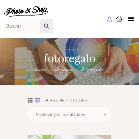
PHOTO & SHOP
Photo & Shop
INICIO
SOBRE NOSOTROS
SERVICIOS A EMPRESAS
fotoregalo
NUESTRA EDITORIAL EM EDITA
inicio
shopping
fotoregalo
TIENDA ONLINE
HABLAMOS?
Mostrando 3 resultados