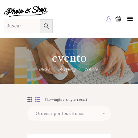
PHOTO & SHOP
Photo & Shop
INICIO
SOBRE NOSOTROS
SERVICIOS A EMPRESAS
evento
NUESTRA EDITORIAL EM EDITA
inicio
shopping
evento
TIENDA ONLINE
HABLAMOS?
Showingthe single result