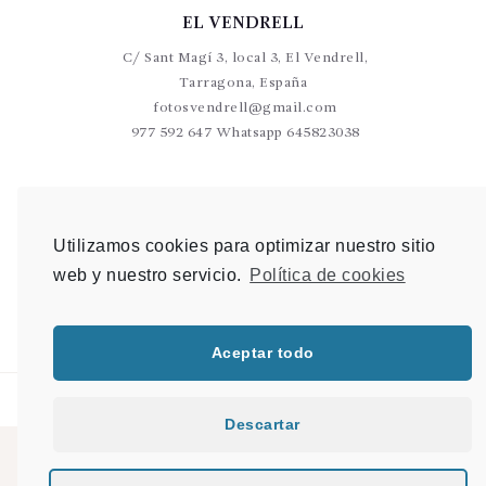
EL VENDRELL
C/ Sant Magí 3, local 3, El Vendrell,
Tarragona, España
fotosvendrell@gmail.com
977 592 647 Whatsapp 645823038
VALLS
C/Germans Sant Gabriel 20-22 L9 Valls
Utilizamos cookies para optimizar nuestro sitio
photovalls@gmail.com
web y nuestro servicio.
Política de cookies
977 600 904 Whatsapp 648 907 489
Aceptar todo
Descartar
© 2021 PHOTO & SHOP |
Mapa del sitio
|
Desarrollo Web en Tarragona
|