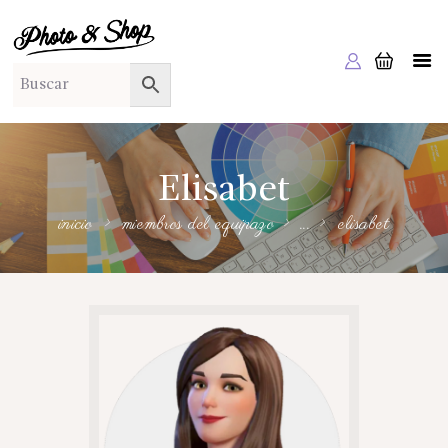
PHOTO & SHOP
Photo & Shop
INICIO
SOBRE NOSOTROS
SERVICIOS A EMPRESAS
Elisabet
NUESTRA EDITORIAL EM EDITA
inicio
miembros del equipazo
...
elisabet
TIENDA ONLINE
HABLAMOS?