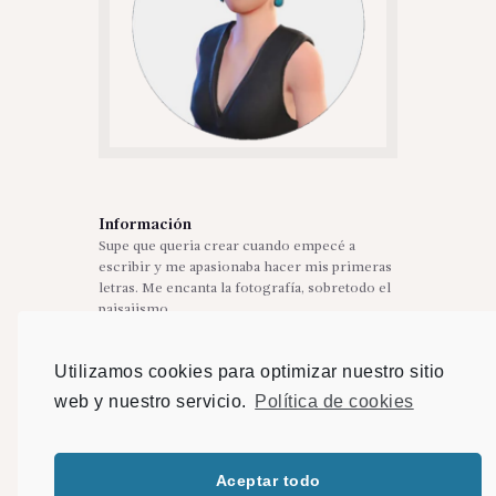
Información
Supe que queria crear cuando empecé a
escribir y me apasionaba hacer mis primeras
letras. Me encanta la fotografía, sobretodo el
paisajismo.
Mi especialidad es la edición digital, el
tratamiento de imagenes. Durante años he
Utilizamos cookies para optimizar nuestro sitio
trabajado en el sector de la moda y la
publicidad.
web y nuestro servicio.
Política de cookies
Y lo más importante... Me encantan los
animalitos.
Aceptar todo