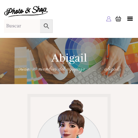
PHOTO & SHOP
Photo & Shop
INICIO
SOBRE NOSOTROS
SERVICIOS A EMPRESAS
Abigail
NUESTRA EDITORIAL EM EDITA
inicio
miembros del equipazo
...
abigail
TIENDA ONLINE
HABLAMOS?